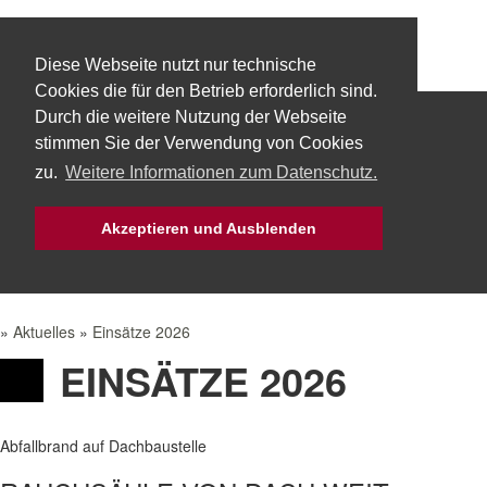
Diese Webseite nutzt nur technische
Cookies die für den Betrieb erforderlich sind.
Durch die weitere Nutzung der Webseite
Start
Über uns
Fachbereiche
stimmen Sie der Verwendung von Cookies
zu.
Weitere Informationen zum Datenschutz.
Technik
Aktuelles
Bürgerservice
Akzeptieren und Ausblenden
Mach Mit!
Intern
»
Aktuelles
»
Einsätze 2026
EINSÄTZE 2026
Abfallbrand auf Dachbaustelle