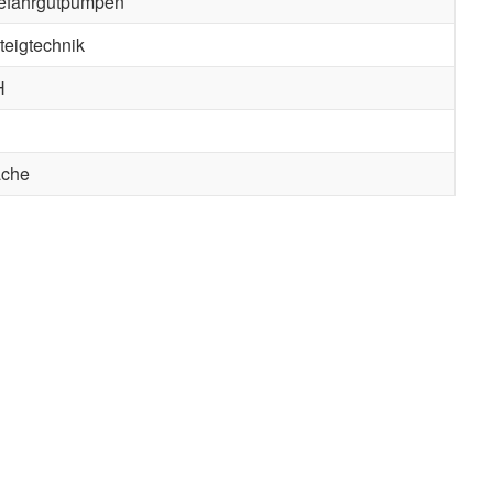
fahrgutpumpen
teigtechnik
H
ache