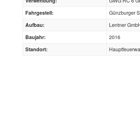
Verwendung:
GWG RC 6 Ge
Fahrgestell:
Günzburger S
Aufbau:
Lentner Gmb
Baujahr:
2016
Standort:
Hauptfeuerw