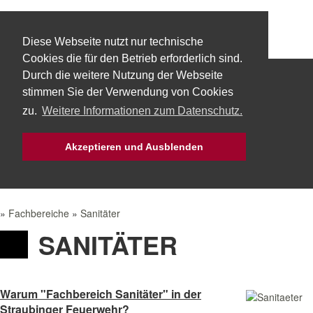
Diese Webseite nutzt nur technische
Cookies die für den Betrieb erforderlich sind.
Durch die weitere Nutzung der Webseite
Start
Über uns
Fachbereiche
stimmen Sie der Verwendung von Cookies
zu.
Weitere Informationen zum Datenschutz.
Technik
Aktuelles
Bürgerservice
Akzeptieren und Ausblenden
Mach Mit!
Intern
»
Fachbereiche
»
Sanitäter
SANITÄTER
Warum "Fachbereich Sanitäter" in der
Straubinger Feuerwehr?