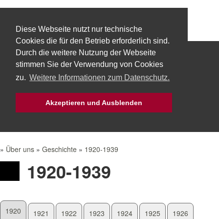
Diese Webseite nutzt nur technische
Cookies die für den Betrieb erforderlich sind.
Durch die weitere Nutzung der Webseite
Start
Über uns
Fachbereiche
stimmen Sie der Verwendung von Cookies
zu.
Weitere Informationen zum Datenschutz.
Technik
Aktuelles
Bürgerservice
Akzeptieren und Ausblenden
Mach Mit!
Intern
»
Über uns
»
Geschichte
»
1920-1939
1920-1939
1920
1921
1922
1923
1924
1925
1926