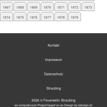
1867
1868
1869
1870
1871
1872
1873
1874
1875
1876
1877
1878
1879
Kontakt
Impressum
Datenschutz
Straubing
2026 © Feuerwehr Straubing
es-computer.com
Project based on an Design by
rjdesign.ch