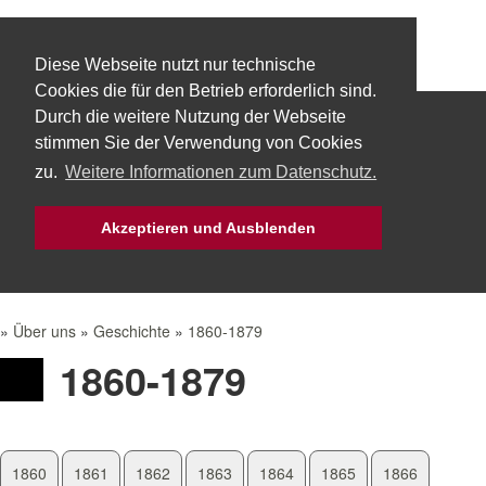
Diese Webseite nutzt nur technische
Cookies die für den Betrieb erforderlich sind.
Durch die weitere Nutzung der Webseite
Start
Über uns
Fachbereiche
stimmen Sie der Verwendung von Cookies
zu.
Weitere Informationen zum Datenschutz.
Technik
Aktuelles
Bürgerservice
Akzeptieren und Ausblenden
Mach Mit!
Intern
»
Über uns
»
Geschichte
»
1860-1879
1860-1879
1860
1861
1862
1863
1864
1865
1866