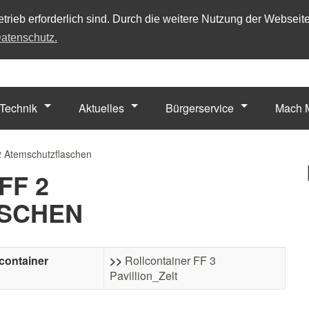
trieb erforderlich sind. Durch die weitere Nutzung der Webseit
atenschutz.
Technik
Aktuelles
Bürgerservice
Mach M
2 Atemschutzflaschen
FF 2
SCHEN
container
>>
Rollcontainer FF 3
Pavillion_Zelt