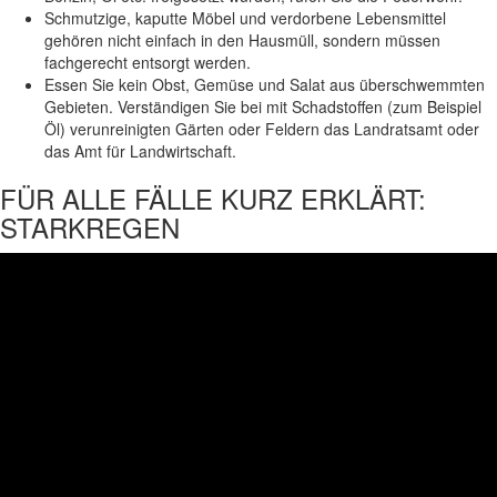
Schmutzige, kaputte Möbel und verdorbene Lebensmittel
gehören nicht einfach in den Hausmüll, sondern müssen
fachgerecht entsorgt werden.
Essen Sie kein Obst, Gemüse und Salat aus überschwemmten
Gebieten. Verständigen Sie bei mit Schadstoffen (zum Beispiel
Öl) verunreinigten Gärten oder Feldern das Landratsamt oder
das Amt für Landwirtschaft.
FÜR ALLE FÄLLE KURZ ERKLÄRT:
STARKREGEN