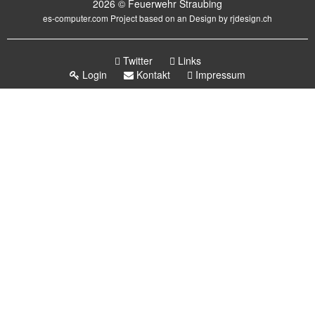
2026 © Feuerwehr Straubing
es-computer.com
Project based on an Design by
rjdesign.ch
Twitter
Links
Login
Kontakt
Impressum