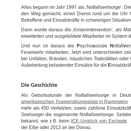
Alles begann im Jahr 1997 als ‚Notfallseelsorge‘. Di
den Weg gemacht, einen Dienst rund um die Uhr fü
Betroffene und Einsatzkräfte in schwierigen Situation
Dann wurde daraus die ‚Krisenintervention‘, als Ma
erweiterten und ausgebildete Mitarbeiter im System de
Und nun ist daraus die
P
sycho
s
oziale
N
otfall
v
er
Feuerwehr mitarbeiten. Jetzt wird unterschieden z
bei Unfällen, Bränden, häuslichen Todesfällen oder
Aufarbeitung belastender Einsätze für die
E
insatzkrä
Die Geschichte
Als Geburtsstunde der Notfallseelsorge in Deut
amerikanischen Truppenübungsplatz in Rammstein
mehr als 450 Verletzten, sowie zahllose Einsatzkräft
Seelsorger die sogenannte Notfallseelsorge. Seitd
bekannt, wie z.B. beim
I
CE-Unglück von Eschede
der Elbe oder 2013 an der Donau.