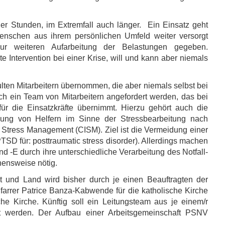
ier Stunden, im Extremfall auch länger. Ein Einsatz geht
nschen aus ihrem persönlichen Umfeld weiter versorgt
r weiteren Aufarbeitung der Belastungen gegeben.
te Intervention bei einer Krise, will und kann aber niemals
ten Mitarbeitern übernommen, die aber niemals selbst bei
ch ein Team von Mitarbeitern angefordert werden, das bei
r die Einsatzkräfte übernimmt. Hierzu gehört auch die
reuung von Helfern im Sinne der Stressbearbeitung nach
t Stress Management (CISM). Ziel ist die Vermeidung einer
SD für: posttraumatic stress disorder). Allerdings machen
 -E durch ihre unterschiedliche Verarbeitung des Notfall-
ensweise nötig.
dt und Land wird bisher durch je einen Beauftragten der
arrer Patrice Banza-Kabwende für die katholische Kirche
e Kirche. Künftig soll ein Leitungsteam aus je einem/r
ldet werden. Der Aufbau einer Arbeitsgemeinschaft PSNV