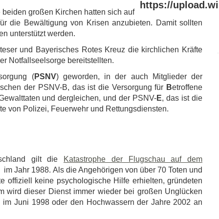
e beiden großen Kirchen hatten sich auf
r die Bewältigung von Krisen anzubieten. Damit sollten
en unterstützt werden.
lteser und Bayerisches Rotes Kreuz die kirchlichen Kräfte
r Notfallseelsorge bereitstellten.
sorgung (
PSNV
) geworden, in der auch Mitglieder der
wischen der PSNV-B, das ist die Versorgung für
B
etroffene
 Gewalttaten und dergleichen, und der PSNV-
E
, das ist die
fte von Polizei, Feuerwehr und Rettungsdiensten.
schland gilt die
Katastrophe der Flugschau auf dem
im Jahr 1988. Als die Angehörigen von über 70 Toten und
e offiziell keine psychologische Hilfe erhielten, gründeten
em wird dieser Dienst immer wieder bei großen Unglücken
im Juni 1998 oder den Hochwassern der Jahre 2002 an