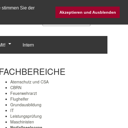
e stimmen Sie der
Twitter @Fw_Straubing
Akzeptieren und Ausblenden
it!
Intern
FACHBEREICHE
Atemschutz und CSA
CBRN
Feuerwehrarzt
Flughelfer
Grundausbildung
IT
Leistungsprüfung
Maschinisten
Notfallseelsorge