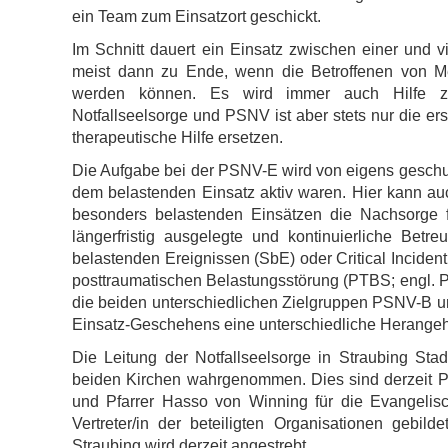
ein Team zum Einsatzort geschickt.
Im Schnitt dauert ein Einsatz zwischen einer und v
meist dann zu Ende, wenn die Betroffenen von Me
werden können. Es wird immer auch Hilfe zu
Notfallseelsorge und PSNV ist aber stets nur die ers
therapeutische Hilfe ersetzen.
Die Aufgabe bei der PSNV-E wird von eigens geschul
dem belastenden Einsatz aktiv waren. Hier kann au
besonders belastenden Einsätzen die Nachsorge fü
längerfristig ausgelegte und kontinuierliche Bet
belastenden Ereignissen (SbE) oder Critical Inciden
posttraumatischen Belastungsstörung (PTBS; engl. PT
die beiden unterschiedlichen Zielgruppen PSNV-B und
Einsatz-Geschehens eine unterschiedliche Herangeh
Die Leitung der Notfallseelsorge in Straubing Sta
beiden Kirchen wahrgenommen. Dies sind derzeit Pf
und Pfarrer Hasso von Winning für die Evangelisch
Vertreter/in der beteiligten Organisationen gebi
Straubing wird derzeit angestrebt.