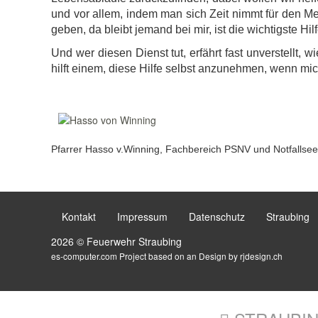
und vor allem, indem man sich Zeit nimmt für den Me
geben, da bleibt jemand bei mir, ist die wichtigste Hi
Und wer diesen Dienst tut, erfährt fast unverstellt, w
hilft einem, diese Hilfe selbst anzunehmen, wenn mich d
Pfarrer Hasso v.Winning, Fachbereich PSNV und Notfallsee
Kontakt
Impressum
Datenschutz
Straubing
2026 © Feuerwehr Straubing
es-computer.com
Project based on an Design by
rjdesign.ch