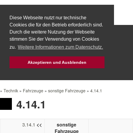
Diese Webseite nutzt nur technische
Cookies die für den Betrieb erforderlich sind.
Durch die weitere Nutzung der Webseite
Start
Über uns
Fachbereiche
stimmen Sie der Verwendung von Cookies
zu.
Weitere Informationen zum Datenschutz.
Technik
Aktuelles
Bürgerservice
Akzeptieren und Ausblenden
Mach Mit!
Intern
»
Technik
»
Fahrzeuge
»
sonstige Fahrzeuge
»
4.14.1
4.14.1
3.14.1
<<
sonstige
Fahrzeuge