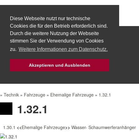
Diese Webseite nutzt nur technische
Cookies die für den Betrieb erforderlich sind.
Durch die weitere Nutzung der Webseite
Start
Über uns
Fachbereiche
stimmen Sie der Verwendung von Cookies
zu.
Weitere Informationen zum Datenschutz.
Technik
Aktuelles
Bürgerservice
Akzeptieren und Ausblenden
Mach Mit!
Intern
»
Technik
»
Fahrzeuge
»
Ehemalige Fahrzeuge
»
1.32.1
1.32.1
1.30.1
<<
Ehemalige Fahrzeuge
>>
Wasser- Schaumwerferanhänger