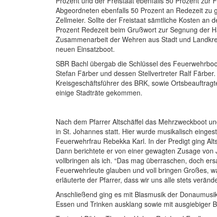
Prozent und der Freistaat ebenfalls 50 Prozent zur F
Abgeordneten ebenfalls 50 Prozent an Redezeit zu
Zellmeier. Sollte der Freistaat sämtliche Kosten 
Prozent Redezeit beim Grußwort zur Segnung der H
Zusammenarbeit der Wehren aus Stadt und Landkrei
neuen Einsatzboot.
SBR Bachl übergab die Schlüssel des Feuerwehrboot
Stefan Färber und dessen Stellvertreter Ralf Färber
Kreisgeschäftsführer des BRK, sowie Ortsbeauftragt
einige Stadträte gekommen.
Nach dem Pfarrer Altschäffel das Mehrzweckboot und
in St. Johannes statt. Hier wurde musikalisch einge
Feuerwehrfrau Rebekka Karl. In der Predigt ging Alts
Dann berichtete er von einer gewagten Zusage von 
vollbringen als ich. “Das mag überraschen, doch ersa
Feuerwehrleute glauben und voll bringen Großes, war
erläuterte der Pfarrer, dass wir uns alle stets verä
Anschließend ging es mit Blasmusik der Donaumusi
Essen und Trinken ausklang sowie mit ausgiebiger