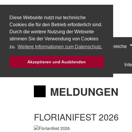
Diese Webseite nutzt nur technische
Cookies die für den Betrieb erforderlich sind.
Durch die weitere Nutzung der Webseite
stimmen Sie der Verwendung von Cookies
Start
Über uns
Fachbereiche
zu.
Weitere Informationen zum Datenschutz.
Akzeptieren und Ausblenden
Bürgerservice
Mach Mit!
Int
MELDUNGEN
FLORIANIFEST 2026