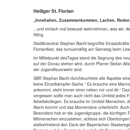
Heiliger St. Florian
„Innehalten, Zusammenkommen, Lachen, Rede
...und einfach mal bewusst wahrnehmen, was wir, die 
Ittling
Stadtbrandrat Stephan Bachl begrüßte Einsatzkräfte
Florianifest, das turnusmäßig am Samstag beim Lösch
Im Mittelpunkt desTages stand die Segnung des ne
auf der Donau stehen wird, durch Pfarrer Stefan Altsc
der Jugendfeuerwehr sind.
SBR Stephan Bachl durchleuchtete alle Aspekte einer
keine Einzelkämpfer-Sache.“ Es brauche eine Manns
ankommt, steht immer einer neben mir und dir.“ Dazu
vergessen sollte man auch nicht das Umfeld jedes 
Arbeitskollegen. Es brauche im Umfeld Menschen, di
Alarm kommt und das Momentane unterbricht. Auch a
Besonders hob er die Jugendgruppe, die künftigen 
Mitmenschen einzustehen, schloss sich Oberbürger
stellvertretend den Dank der Bayerischen Staatsregi